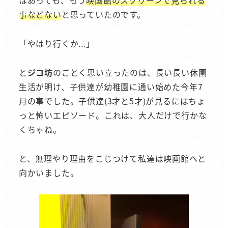
はあっても、もう
映画館のスクリーンで見られる
事などない
と思っていたのです。
「やはり行くか...」
と
ジコ坊
のごとく思い立ったのは、長い長い休園
生活が明け、子供達が幼稚園に通い始めた今年7
月の事でした。子供達(3才と5才)が見るにはちょ
っと怖いエピソード。これは、大人だけで行かな
くちゃね。
と、無理やり理由をこじつけて私達は映画館へと
向かいました。