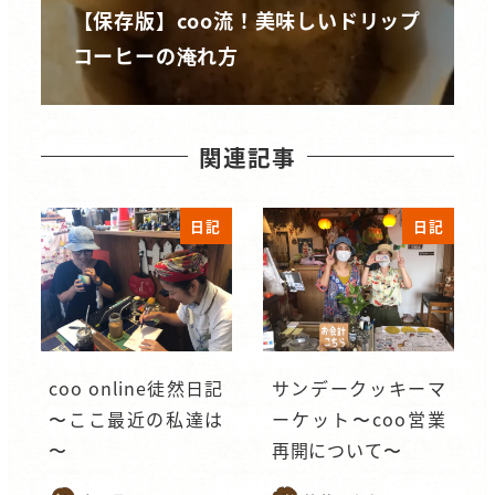
【保存版】coo流！美味しいドリップ
コーヒーの淹れ方
関連記事
日記
日記
coo online徒然日記
サンデークッキーマ
〜ここ最近の私達は
ーケット〜coo営業
〜
再開について〜