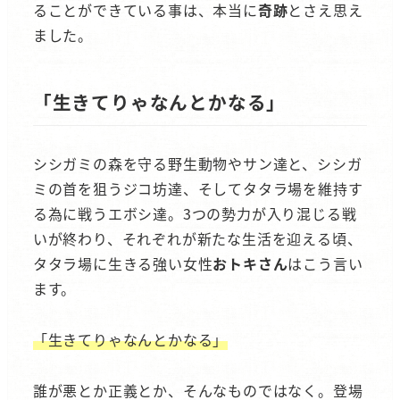
ることができている事は、本当に
奇跡
とさえ思え
ました。
「生きてりゃなんとかなる」
シシガミの森を守る野生動物やサン達と、シシガ
ミの首を狙うジコ坊達、そしてタタラ場を維持す
る為に戦うエボシ達。3つの勢力が入り混じる戦
いが終わり、それぞれが新たな生活を迎える頃、
タタラ場に生きる強い女性
おトキさん
はこう言い
ます。
「生きてりゃなんとかなる」
誰が悪とか正義とか、そんなものではなく。登場