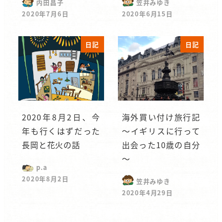
内田昌子
笠井みゆき
2020年7月6日
2020年6月15日
日記
日記
2020年8月2日、今
海外買い付け旅行記
年も行くはずだった
～イギリスに行って
長岡と花火の話
出会った10歳の自分
～
p.a
2020年8月2日
笠井みゆき
2020年4月29日