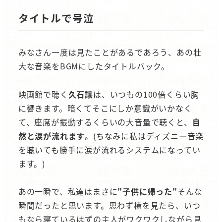
タイトルで号泣
みなさん一度は見たことがあるであろう、あの壮
大な音楽をBGMにしたタイトルバック。
映画館で聴く
久石譲
は、いつもの100倍くらい胸
に響きます。暗くてそこにしか意識がいかなく
て、座席が振動するくらいの大音量で聴くと、
自
然と涙が流れます
。(ちなみに私はディズニー音楽
を聴いても勝手に涙が流れるシステムになってい
ます。)
あの一瞬で、私達はまさに
"子供に帰った"
そんな
瞬間だったと思います。思わず横を見たら、いつ
もなら寝ているはずの主人がワクワクしながら見