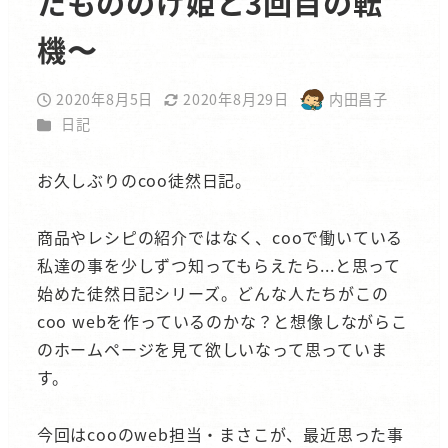
たもののけ姫と3回目の転
機〜
2020年8月5日
2020年8月29日
内田昌子
投稿日
更新日
著
カテゴリー
日記
者
お久しぶりのcoo徒然日記。
商品やレシピの紹介ではなく、cooで働いている
私達の事を少しずつ知ってもらえたら...と思って
始めた徒然日記シリーズ。どんな人たちがこの
coo webを作っているのかな？と想像しながらこ
のホームページを見て欲しいなって思っていま
す。
今回はcooのweb担当・まさこが、最近思った事