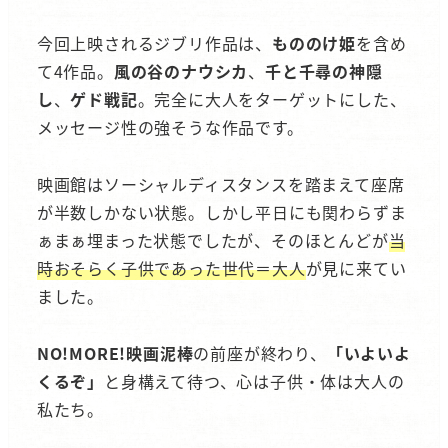
今回上映されるジブリ作品は、
もののけ姫
を含め
て4作品。
風の谷のナウシカ
、
千と千尋の神隠
し
、
ゲド戦記
。完全に大人をターゲットにした、
メッセージ性の強そうな作品です。
映画館はソーシャルディスタンスを踏まえて座席
が半数しかない状態。しかし平日にも関わらずま
ぁまぁ埋まった状態でしたが、そのほとんどが
当
時おそらく子供であった世代＝大人
が見に来てい
ました。
NO!MORE!映画泥棒
の前座が終わり、
「いよいよ
くるぞ」
と身構えて待つ、心は子供・体は大人の
私たち。