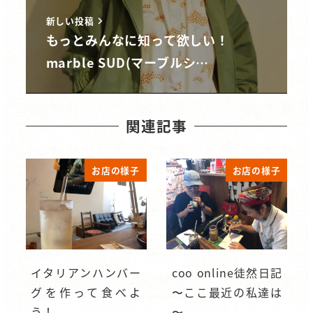
新しい投稿
もっとみんなに知って欲しい！
marble SUD(マーブルシ…
関連記事
お店の様子
お店の様子
イタリアンハンバー
coo online徒然日記
グを作って食べよ
〜ここ最近の私達は
う！
〜