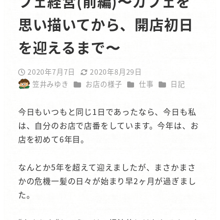
フェ経営(前編)〜カフェを
思い描いてから、開店初日
を迎えるまで〜
2020年7月7日
2020年8月29日
投稿日
更新日
カテゴリー
カテゴリー
カテゴリー
笠井みゆき
お店の様子
仕事
日記
著
者
今日もいつもと同じ1日であったなら、今日も私
は、自分のお店で店番をしています。今年は、お
店を初めて6年目。
なんとか5年を超えて迎えましたが、まさかまさ
かの危機一髪の日々が始まり早2ヶ月が過ぎまし
た。