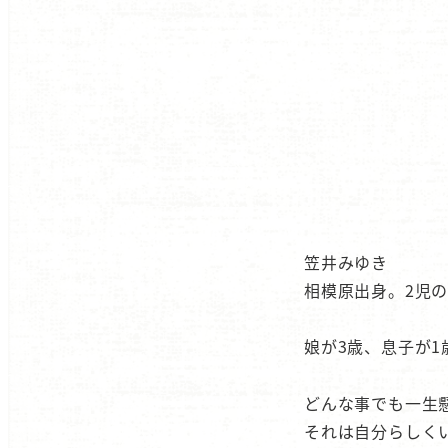
笠井みゆき
相模原出身。2児
娘が3歳、息子が
どんな事でも一生
それは自分らしく