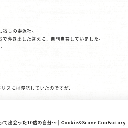
し寂しの寿退社。
ちで導き出した答えに、自問自答していました。
た。
ギリスには渡航していたのですが、
た10歳の自分～ | Cookie&Scone CooFactory