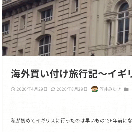
海外買い付け旅行記～イギ
カ
2020年4月29日
2020年8月29日
笠井みゆき
投稿日
更新日
著
者
私が初めてイギリスに行ったのは早いもので6年前に