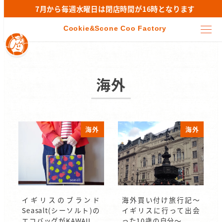
7月から毎週水曜日は閉店時間が16時となります
海外
海外
海外
イギリスのブランド
海外買い付け旅行記～
Seasalt(シーソルト)の
イギリスに行って出会
エコバッグがKAWAII
った10歳の自分～