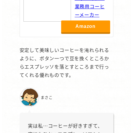
業務用コーヒ
ーメーカー
Lirikaリリカ
Amazon
SUP041
安定して美味しいコーヒーを淹れられる
ように、ボタン一つで豆を挽くところか
らエスプレッソを落とすところまで行っ
てくれる優れものです。
まさこ
実は私…コーヒーが好きすぎて、