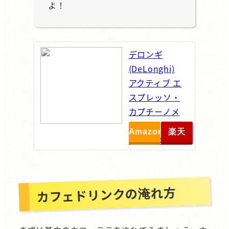
よ！
デロンギ
(DeLonghi)
アクティブ エ
スプレッソ・
カプチーノメ
ーカー
Amazon
楽天
ECP3220J-W
カフェドリンクの淹れ方