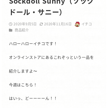
Sockdoll Sunny（ソック
ドール・サニー）
2020年9月5日
2020年11月16日
イチコ
投稿日
更新日
著
カテゴリー
商品紹介
者
ハローハローイチコです！
オンラインストアにあるこれぞっという一品を
紹介しますよ〜
今週はこちら！
はいっ、どーーーーん！！