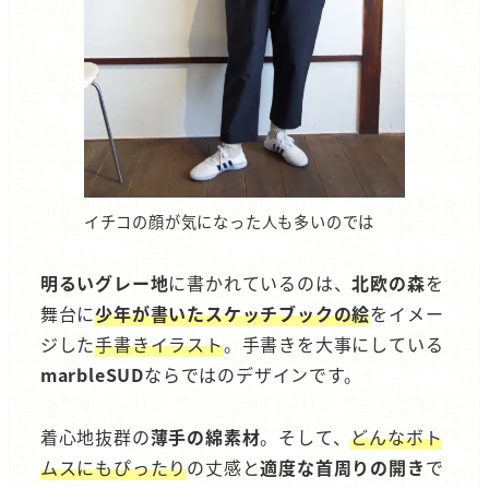
イチコの顔が気になった人も多いのでは
明るいグレー地
に書かれているのは、
北欧の森
を
舞台に
少年が書いたスケッチブックの絵
をイメー
ジした
手書きイラスト
。手書きを大事にしている
marbleSUD
ならではのデザインです。
着心地抜群の
薄手の綿素材
。そして、
どんなボト
ムスにもぴったり
の丈感と
適度な首周りの開き
で