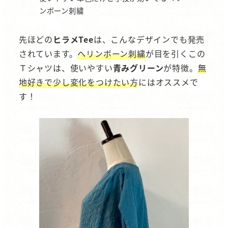
ンボーン刺繍
先ほどの
ヒラメTee
は、こんなデザインでも発売
されています。
ヘリンボーン刺繍
が目を引くこの
Ｔシャツは、使いやすい
青みグリーン
が特徴。
無
地好きで少し変化をつけたい方
にはオススメで
す！