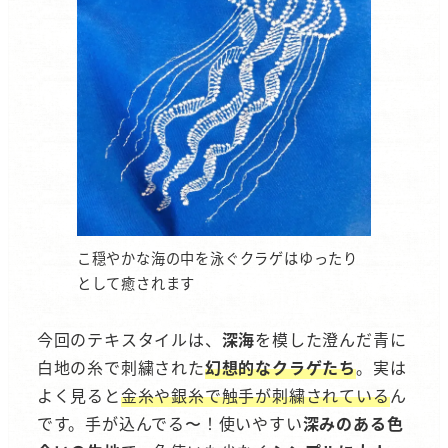
こ穏やかな海の中を泳ぐクラゲはゆったり
として癒されます
今回のテキスタイルは、
深海
を模した澄んだ青に
白地の糸で刺繍された
幻想的なクラゲたち
。実は
よく見ると
金糸や銀糸で触手が刺繍されている
ん
です。手が込んでる〜！使いやすい
深みのある色