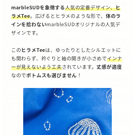
marbleSUDを象徴する
人気の定番デザイン、
ヒ
ラメTee
。広げるとヒラメのような形で、
体のラ
インを拾わない
marbleSUDオリジナルの人気デ
ザインです。
この
ヒラメTee
は、ゆったりとしたシルエットに
も関わらず、衿ぐりと袖の開きが小さめで
インナ
ーが見えないよう工夫
されています。
丈感が適度
なので
ボトムスも選びません
！