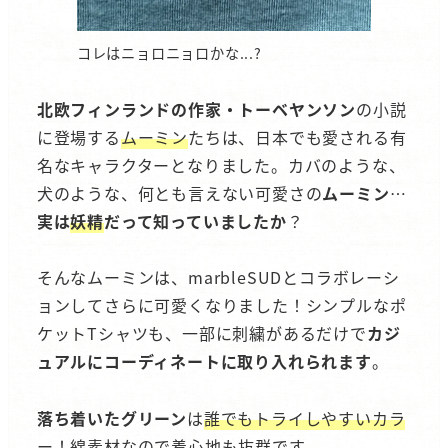
コレはニョロニョロかな...?
北欧フィンランドの作家・トーベヤンソン
の小説
に登場する
ムーミン
たちは、日本でも愛される有
名なキャラクターとなりました。カバのような、
犬のような、何とも言えない可愛さの
ムーミン
…
実は
妖精
だって知っていましたか
？
そんなムーミンは、marbleSUDとコラボレーシ
ョンしてさらに可愛くなりました！シンプルなポ
ケットTシャツも、一部に刺繍があるだけで
カジ
ュアルにコーディネートに取り入れられます
。
落ち着いたグリーン
は
誰でもトライしやすいカラ
ー！
綿素材なので着心地も抜群です。