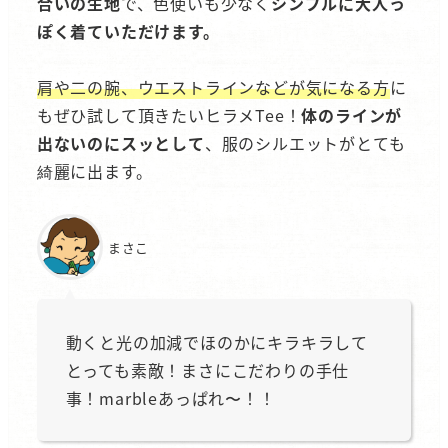
合いの生地
で、色使いも少なく
シンプルに大人っ
ぽく着ていただけます。
肩や二の腕、ウエストラインなどが気になる方
に
もぜひ試して頂きたいヒラメTee！
体のラインが
出ないのにスッとして
、服のシルエットがとても
綺麗に出ます。
まさこ
動くと光の加減でほのかにキラキラして
とっても素敵！まさにこだわりの手仕
事！marbleあっぱれ〜！！