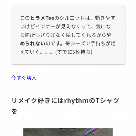
この
ヒラメTee
のシルエットは、動きやす
いけどインナーが見えなくって、気にな
る箇所もさりげなく隠してくれるから
や
められない
のです。毎シーズン手持ちが増
えていく。。。(すでに3枚持ち)
今すぐ購入
リメイク好きにはrhythｍのTシャツ
を