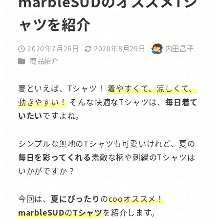
marbleSUDのオススメTシ
ャツを紹介
2020年7月26日
2020年8月29日
内田昌子
投稿日
更新日
著
カテゴリー
商品紹介
者
夏といえば、Tシャツ！
着やすくて、涼しくて、
動きやすい！
そんな快適なTシャツは、
毎日着て
いたい
ですよね。
シンプルな無地のTシャツも可愛いけれど、夏の
毎日を彩ってくれる
素敵な柄や刺繍のTシャツは
いかがですか？
今回は、
夏にぴったり
の
cooオススメ！
marbleSUD
の
Tシャツ
を紹介します。