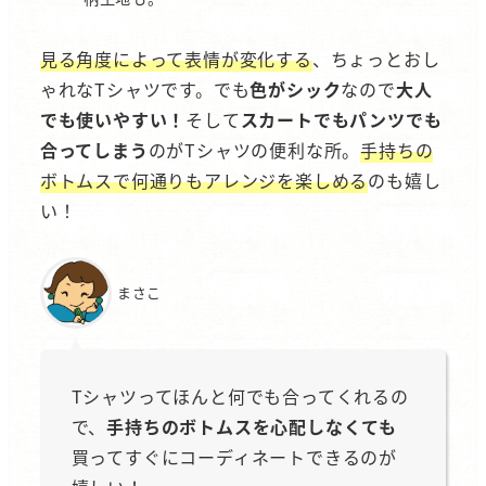
見る角度によって表情が変化する
、ちょっとおし
ゃれなTシャツです。でも
色がシック
なので
大人
でも使いやすい！
そして
スカートでもパンツでも
合ってしまう
のがTシャツの便利な所。
手持ちの
ボトムスで何通りもアレンジを楽しめる
のも嬉し
い！
まさこ
Tシャツってほんと何でも合ってくれるの
で、
手持ちのボトムスを心配しなくても
買ってすぐにコーディネートできるのが