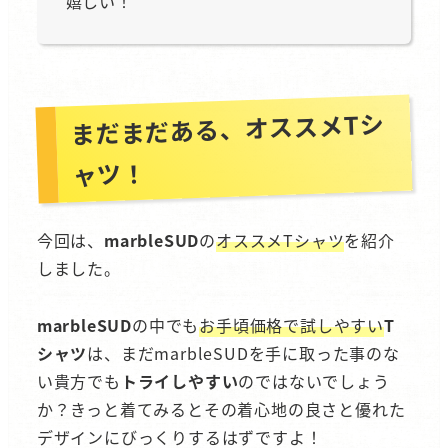
嬉しい！
まだまだある、オススメTシ
ャツ！
今回は、
marbleSUD
の
オススメTシャツ
を紹介
しました。
marbleSUD
の中でも
お手頃価格で試しやすい
T
シャツ
は、まだmarbleSUDを手に取った事のな
い貴方でも
トライしやすい
のではないでしょう
か？きっと着てみるとその着心地の良さと優れた
デザインにびっくりするはずですよ！