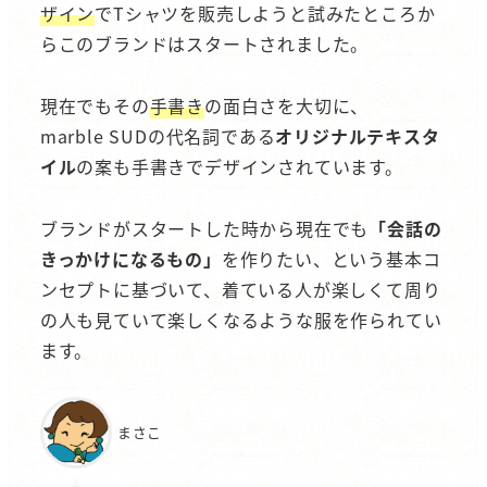
ザイン
でTシャツを販売しようと試みたところか
らこのブランドはスタートされました。
現在でもその
手書き
の面白さを大切に、
marble SUDの代名詞である
オリジナルテキスタ
イル
の案も手書きでデザインされています。
ブランドがスタートした時から現在でも
「会話の
きっかけになるもの」
を作りたい、という基本コ
ンセプトに基づいて、着ている人が楽しくて周り
の人も見ていて楽しくなるような服を作られてい
ます。
まさこ