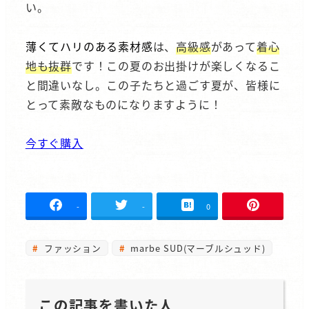
い。
薄くてハリのある素材感
は、
高級感
があって
着心
地も抜群
です！この夏のお出掛けが楽しくなるこ
と間違いなし。この子たちと過ごす夏が、皆様に
とって素敵なものになりますように！
今すぐ購入
-
-
0
ファッション
marbe SUD(マーブルシュッド)
この記事を書いた人