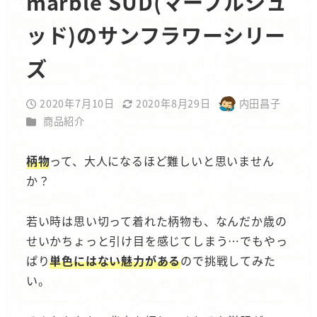
marble SUD(マーブルシュ
ッド)のサンフラワーシリー
ズ
2020年7月10日
2020年8月29日
内田昌子
投稿日
更新日
著
カテゴリー
商品紹介
者
柄物
って、大人になるほど難しいと思いません
か？
若い時は思い切って着れた柄物も、なんだか歳の
せいかちょっと引け目を感じてしまう…でもやっ
ぱり
単色にはない魅力がある
ので挑戦してみた
い。