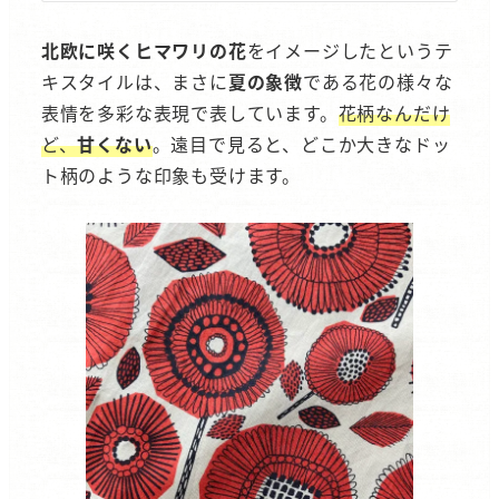
北欧に咲くヒマワリの花
をイメージしたというテ
キスタイルは、まさに
夏の象徴
である花の様々な
表情を多彩な表現で表しています。
花柄なんだけ
ど、
甘くない
。遠目で見ると、どこか大きなドッ
ト柄のような印象も受けます。