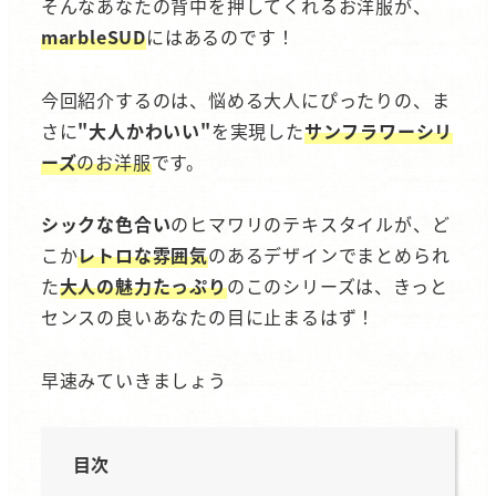
そんなあなたの背中を押してくれるお洋服が、
marbleSUD
にはあるのです！
今回紹介するのは、悩める大人にぴったりの、ま
さに
"大人かわいい"
を実現した
サンフラワーシリ
ーズ
のお洋服
です。
シックな色合い
のヒマワリのテキスタイルが、ど
こか
レトロな雰囲気
のあるデザインでまとめられ
た
大人の魅力たっぷり
のこのシリーズは、きっと
センスの良いあなたの目に止まるはず！
早速みていきましょう
目次