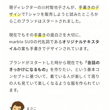
現ディレクターの川村智也子さんが、
手書きのデ
ザイン
でTシャツを販売しようと試みたところか
らこのブランドはスタートされました。
現在でもその
手書き
の面白さを大切に、
marble SUDの代名詞である
オリジナルテキスタ
イル
の案も手書きでデザインされています。
ブランドがスタートした時から現在でも
「会話の
きっかけになるもの」
を作りたい、という基本コ
ンセプトに基づいて、着ている人が楽しくて周り
の人も見ていて楽しくなるような服を作られてい
ます。
まさこ