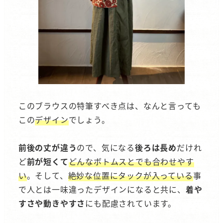
このブラウスの特筆すべき点は、なんと言っても
この
デザイン
でしょう。
前後の丈が違う
ので、気になる
後ろは長め
だけれ
ど
前が短くて
どんなボトムスとでも合わせやす
い
。そして、
絶妙な位置にタックが入っている
事
で人とは一味違ったデザインになると共に、
着や
すさや動きやすさ
にも配慮されています。