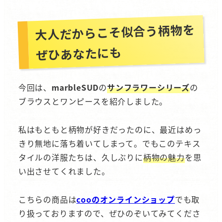
大人だからこそ似合う柄物を
ぜひあなたにも
今回は、
marbleSUD
の
サンフラワーシリーズ
の
ブラウスとワンピースを紹介しました。
私はもともと柄物が好きだったのに、最近はめっ
きり無地に落ち着いてしまって。でもこのテキス
タイルの洋服たちは、久しぶりに
柄物の魅力
を思
い出させてくれました。
こちらの商品は
cooのオンラインショップ
でも取
り扱っておりますので、ぜひのぞいてみてくださ