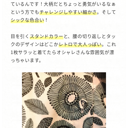
ているんです！大柄だとちょっと勇気がいるなぁ
という方でも
チャレンジしやすい細かさ
。そして
シックな色合い
！
目を引く
スタンドカラー
と、腰の切り返しとタッ
クのデザインはどこか
レトロで大人っぽい
。これ
1枚サラッと着てたらオシャレさんな雰囲気が漂
っちゃいます。