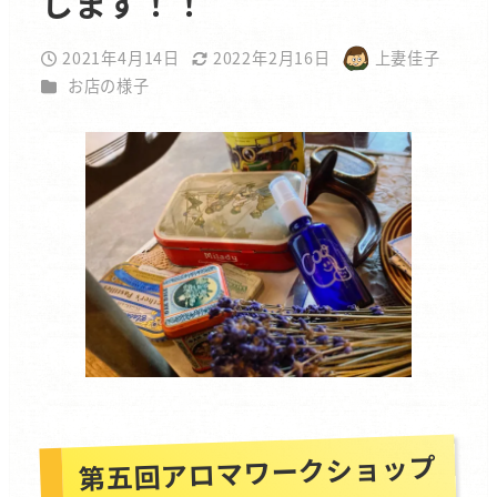
します！！
2021年4月14日
2022年2月16日
上妻佳子
投稿日
更新日
著
カテゴリー
お店の様子
者
第五回アロマワークショップ